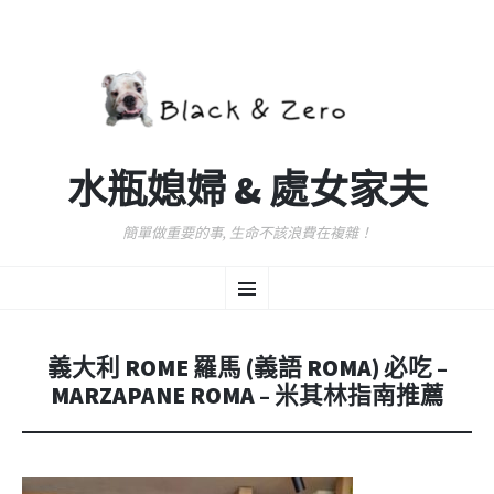
水瓶媳婦 & 處女家夫
簡單做重要的事, 生命不該浪費在複雜！
跳
選
至
主
要
單
內
義大利 ROME 羅馬 (義語 ROMA) 必吃 –
容
MARZAPANE ROMA – 米其林指南推薦