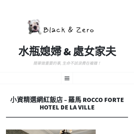
水瓶媳婦 & 處女家夫
簡單做重要的事, 生命不該浪費在複雜！
跳
選
至
主
要
單
內
小資精選網紅飯店 – 羅馬 ROCCO FORTE
容
HOTEL DE LA VILLE