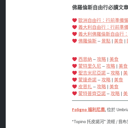
佛羅倫斯自由行必讀文章 
歐洲自由行：行前準備
義大利自由行：行前準
義大利佛羅倫斯自由行
佛羅倫斯
–
景點
|
美食
|
西恩納
–
攻略
|
美食
蒙特里久尼
–
攻略
|
美食
聖吉米尼亞諾
–
攻略
|
美
蒙達奇諾
–
攻略
|
美食
皮恩扎
–
攻略
|
美食
蒙特普齊亞諾
–
攻略
|
美
Foligno
福利尼奧
, 位於 Umbr
“Topino 托皮諾河” 流經 