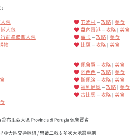
:
懶人包
五漁村
–
攻略
|
美食
備懶人包
韋內雷港
–
攻略
|
美食
：行前準備懶人包
盧卡
–
攻略
|
美食
購物
比薩
–
攻略
|
美食
佩魯賈
–
攻略
|
美食
阿西西
–
攻略
|
美食
食
斯佩洛
–
攻略
|
美食
福利尼奧
–
攻略
|
美食
古比奧
–
攻略
|
美食
食
ia 翁布里亞大區 Provincia di Perugia 佩魯賈省
/ 翁布里亞大區交通樞紐 / 曾遭二戰 & 多次大地震重創