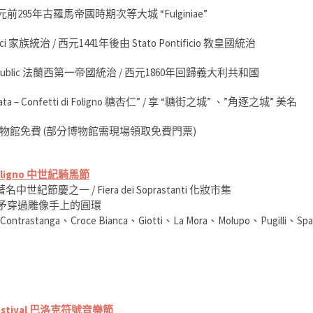
295年古羅馬帝國時期次等大城 “Fulginiae”
 家族統治 / 西元1441年後由 Stato Pontificio 教皇國統治
h Republic 法蘭西第一帝國統治 / 西元1860年回歸義大利共和國
a – Confetti di Foligno 糖杏仁” / 享 “糖街之城” 、”角逐之城” 美名
物館免費 (部分博物館需現場領取免費門票)
a Foligno 中世紀騎馬節
世紀節慶之一 / Fiera dei Soprastanti 化妝市集
長矛穿過雕像手上的圓環
ontrastanga、Croce Bianca、Giotti、La Mora、Molupo、Pugilli、Spa
no Festival 巴洛克符號音樂節