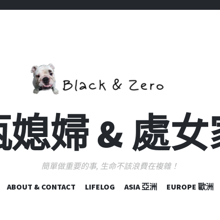
媳婦 & 處
簡單做重要的事, 生命不該浪費在複雜！
跳
ABOUT & CONTACT
LIFELOG
ASIA 亞洲
EUROPE 歐洲
至
主
要