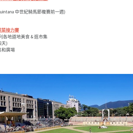
lla Quintana 中世紀騎馬節複賽前一週)
第一道菜接力賽
利各地道地美食 & 逛市集
四天)
ca 共和廣場