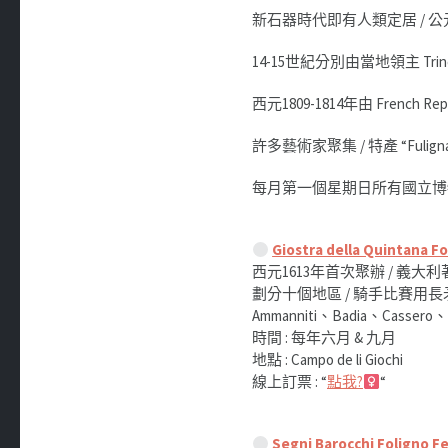
新石器時代即有人類定居 / 公元前
14-15世紀分別由當地領主 Trinci
西元1809-1814年由 Frenc
許多藝術家聚集 / 特產 “Fulignat
每月第一個星期日所有國立博
Giostra della Quintan
西元1613年首次聚辦 / 義大利著名中
劃分十個地區 / 騎手比賽用
Ammanniti、Badia、Cassero、C
時間 : 每年六月 & 九月
地點 : Campo de li Giochi
線上訂票 : “
點我?‍
“
Segni Barocchi Folig