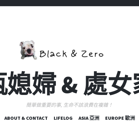
媳婦 & 處
簡單做重要的事, 生命不該浪費在複雜！
跳
ABOUT & CONTACT
LIFELOG
ASIA 亞洲
EUROPE 歐洲
至
主
要