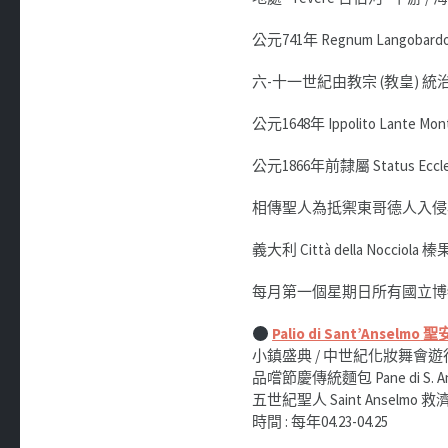
公元741年 Regnum Langobard
六-十一世紀由教宗 (教皇) 統治
公元1648年 Ippolito Lante M
公元1866年前隸屬 Status Ecc
相傳聖人為抵禦東哥德人入侵
義大利 Città della Noccio
每月第一個星期日所有國立博物館免
Palio di Sant’Anselmo
聖
小鎮盛典 / 中世紀化妝舞會遊行 / 五
品嚐節慶傳統麵包 Pane di S. Ansel
五世紀聖人 Saint Anselmo 救
時間 : 每年04.23-04.25