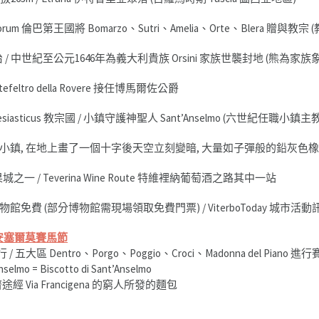
orum 倫巴第王國將 Bomarzo、Sutri、Amelia、Orte、Blera 贈與教宗 (教皇)
 / 中世紀至公元1646年為義大利貴族 Orsini 家族世襲封地 (熊為家族
ontefeltro della Rovere 接任博馬爾佐公爵
lesiasticus 教宗國 / 小鎮守護神聖人 Sant’Anselmo (六世紀任職小鎮主教
小鎮, 在地上畫了一個十字後天空立刻變暗, 大量如子彈般的鉛灰色
la 榛果城之一 / Teverina Wine Route 特維裡納葡萄酒之路其中一站
費 (部分博物館需現場領取免費門票) / ViterboToday 城市活動訊
安塞爾莫賽馬節
大區 Dentro、Porgo、Poggio、Croci、Madonna del Piano 進
mo = Biscotto di Sant’Anselmo
濟途經 Via Francigena 的窮人所發的麵包