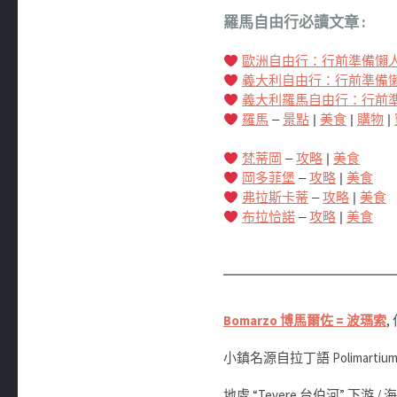
羅馬自由行必讀文章 :
歐洲自由行：行前準備懶
義大利自由行：行前準備
義大利羅馬自由行：行前
羅馬
–
景點
|
美食
|
購物
|
梵蒂岡
–
攻略
|
美食
岡多菲堡
–
攻略
|
美食
弗拉斯卡蒂
–
攻略
|
美食
布拉恰諾
–
攻略
|
美食
Bomarzo 博馬爾佐 = 波瑪索
,
小鎮名源自拉丁語 Polimartium 
地處 “Tevere 台伯河” 下游 / 