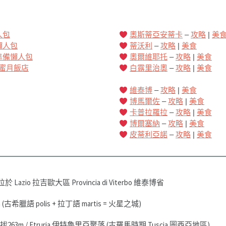
人包
奧斯蒂亞安蒂卡
–
攻略
|
美
懶人包
蒂沃利
–
攻略
|
美食
準備懶人包
奧爾維耶托
–
攻略
|
美食
蜜月飯店
白露里治奧
–
攻略
|
美食
維泰博
–
攻略
|
美食
博馬爾佐
–
攻略
|
美食
卡普拉羅拉
–
攻略
|
美食
博爾塞納
–
攻略
|
美食
皮蒂利亞諾
–
攻略
|
美食
 位於 Lazio 拉吉歐大區 Provincia di Viterbo 維泰博省
(古希臘語 polis + 拉丁語 martis = 火星之城)
海拔263m / Etruria 伊特魯里亞聚落 (古羅馬時期 Tuscia 圖西亞地區)