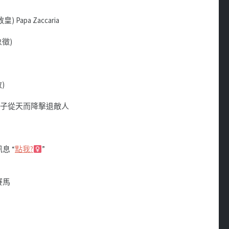
 Papa Zaccaria
象徵)
)
橡子從天而降擊退敵人
息 “
點我?‍
”
行賽馬