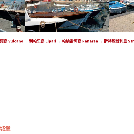
Vulcano → 利帕里島 Lipari → 帕納雷阿島 Panarea → 斯特龍博利島 Stro
帕里城堡