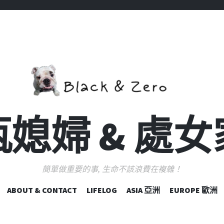
媳婦 & 處
簡單做重要的事, 生命不該浪費在複雜！
跳
ABOUT & CONTACT
LIFELOG
ASIA 亞洲
EUROPE 歐洲
至
主
要