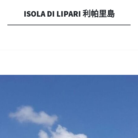
內
容
ISOLA DI LIPARI 利帕里島