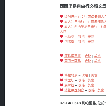
西西里島自由行必讀文章 
歐洲自由行：行前準備懶人
義大利自由行：行前準備懶
義大利西西里島自由行：行
人包
巴勒莫
–
攻略
|
美食
切法盧
–
攻略
|
美食
阿格里真托
–
攻略
|
美食
蘭佩杜薩島
–
攻略
|
美食
特拉帕尼
–
攻略
|
美食
埃里切
–
攻略
|
美食
馬薩拉
–
攻略
|
美食
法維尼亞納島
–
攻略
|
美食
Isola di Lipari
利帕里島
, 位於 