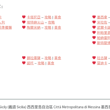
:
包
卡塔尼亞
–
攻略
|
美食
墨西拿
人包
埃特納火山
–
攻略
米拉佐
前準備懶
陶爾米納
–
攻略
|
美食
武爾卡
利帕里
帕納雷
斯特龍
錫拉庫薩
–
攻略
|
美食
拉古薩
諾托
–
攻略
|
美食
莫迪卡
Sicily (義語 Sicilia) 西西里島自治區 Città Metropolitana di Messina 