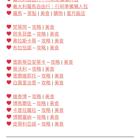
義大利羅馬自由行：行前準備懶人包
羅馬
–
景點
|
美食
|
購物
|
蜜月飯店
梵蒂岡
–
攻略
|
美食
岡多菲堡
–
攻略
|
美食
弗拉斯卡蒂
–
攻略
|
美食
布拉恰諾
–
攻略
|
美食
奧斯蒂亞安蒂卡
–
攻略
|
美食
蒂沃利
–
攻略
|
美食
奧爾維耶托
–
攻略
|
美食
白露里治奧
–
攻略
|
美食
維泰博
–
攻略
|
美食
博馬爾佐
–
攻略
|
美食
卡普拉羅拉
–
攻略
|
美食
博爾塞納
–
攻略
|
美食
皮蒂利亞諾
–
攻略
|
美食