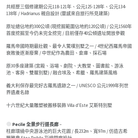
共經歷三個修建期公元118-121年、公元125-128年、公元134-
138年 / Hadrianus 親自設計 (靈感來自旅行所見建築)
原址總佔地約300公頃 (現挖掘範圍佔地約120公頃) / 公元1560年
首度挖掘至今仍未完全挖完 / 目前僅存40公傾遺址開放參觀
羅馬帝國時期最壯觀、最令人驚嘆別墅之一 / 4世紀西羅馬帝國
衰敗後逐漸廢棄 / 中世紀作為農田、倉庫、採石場
原30多座建築 (宮殿、浴場、劇院、大教堂、圖書館、游泳
池、客房、雙層別墅) / 融合埃及、希臘、羅馬建築風格
義大利保存最完好古羅馬遺跡之一 / UNESCO 公元1999年列世
界遺產名錄
十六世紀大量雕塑被搬移裝飾 Villa d’Este 艾斯特別墅
Pecile 全景步行道長廊
–
柱廊環繞中央游泳池的巨大花園 / 長232m、寬97m / 仿造古希
臘雅典 Stoa Poikile 彩繪門廊設計