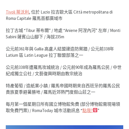
Tivoli 蒂沃利
, 位於 Lazio 拉吉歐大區 Città metropolitana di
Roma Capitale 羅馬首都廣域市
拉丁古城 “Tibur 蒂布爾” / 地處 “Aniene 阿涅內河” 左岸 / Monti
Sabini 薩賓山山腳下 / 海拔235m
公元前361年與 Gallia 高盧人結盟建造防禦牆 / 公元前338年
Latium 區 Latin League 拉丁聯盟部落之一
公元前338年遭羅馬攻城統治 / 公元前90年成為羅馬公民 / 中世
紀成獨立公社 / 文藝復興時期由教宗統治
特產葡萄 / 造紙業小鎮 / 羅馬帝國時期來自西班牙的羅馬公民
貴族夏季避暑勝地 / 羅馬近郊熱門度假山莊之一
每月第一個星期日所有國立博物館免費 (部分博物館需現場領
取免費門票) / RomaToday 城市活動訊息 “
點我?‍
”