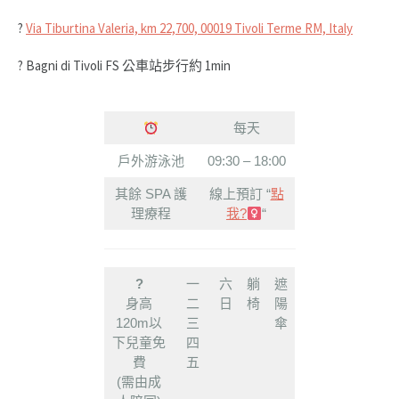
?
Via Tiburtina Valeria, km 22,700, 00019 Tivoli Terme RM, Italy
? Bagni di Tivoli FS 公車站步行約 1min
每天
戶外游泳池
09:30 – 18:00
其餘 SPA 護
線上預訂 “
點
理療程
我?‍
“
?
一
六
躺
遮
身高
二
日
椅
陽
120m以
三
傘
下兒童免
四
費
五
(需由成