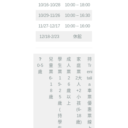
10/16-10/28
10:00 – 18:00
10/29-11/26
10:00 – 16:30
11/27-12/17
10:00 – 16:00
12/18-2/23
休館
?
兒
學
成
家
持
0-5
童
生
人
庭
Tr
歲
票
票
票
票
eni
6-
1
2
2大
tali
1
9-
6
人
a
8
2
歲
+2
車
歲
5
以
小
票
歲
上
孩
優
(
(6-
惠
持
18
票
學
歲)
線