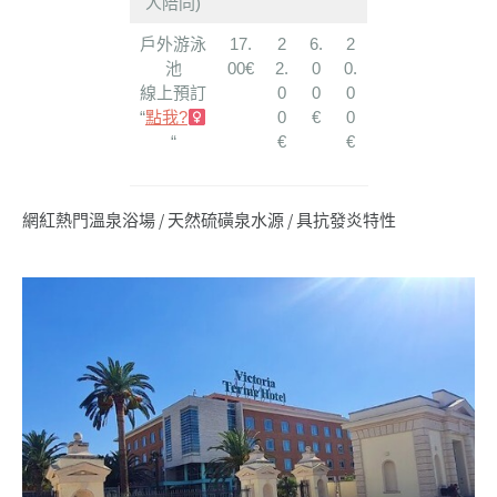
人陪同)
戶外游泳
17.
2
6.
2
池
00€
2.
0
0.
線上預訂
0
0
0
“
點我?‍
0
€
0
“
€
€
網紅熱門溫泉浴場 / 天然硫磺泉水源 / 具抗發炎特性