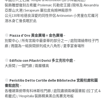
裝飾雕塑復刻古希臘 Ptolemaic 托勒密王國 (現埃及 Alexandria
亞歷山大港) Serapeum 塞拉皮烏姆神殿原件
公元130年哈德良深愛的同性伴侶 Antinoeion 小男童在尼羅河
溺水身亡後長眠於此
Piazza d’Oro 黃金廣場
= 金色廣場
–
別墅中心 / 所有宮殿中最豪華的部分之一 / 庭院環繞帶柱子門
廊 / 周圍為一組房間排列成大八角形 / 夏季宴會場所
Edificio con Pilastri Dorici 多立克柱中庭
–
大房間 / 一個門廊 / 兩層樓高
Peristilio Detto Cortile delle Biblioteche 宮殿柱廊和圖
書館庭院
–
各種建築俯帶有科林斯柱門廊 / 庭院盡頭兩棟圖書館 (拉丁式 &
希臘式) / Hospitalia 裝飾精美黑白馬賽克地板