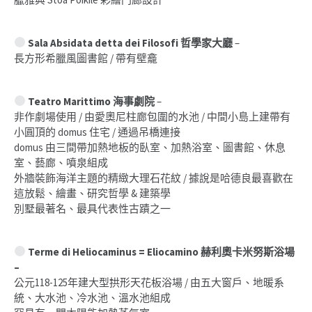
Sala Absidata detta dei Filosofi 哲學家大廳
–
長方形希臘風圖書館 / 帶有壁龕
Teatro Marittimo 海事劇院
–
非作劇場使用 / 由愛奧尼柱廊包圍的水池 / 中間小島上建帶有
小圓頂的 domus 住宅 / 通過吊橋連接
domus 由三間帶加熱地板的臥室、加熱浴室、圖書館、休息
室、藝廊、噴泉組成
外牆裝飾海洋主題的精緻大理石花紋 / 據說是哈德良最喜歡在
這放鬆、繪畫、研究哲學 & 建築學
別墅最著名、最具代表性古蹟之一
Terme di Heliocaminus = Eliocamino 赫利奧卡米努斯浴場
–
公元118-125年建大型拱形天花板浴場 / 由五大窗戶、地暖系
統、大水池、冷水池、溫水池組成