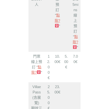
人
預
5mi
訂
ns
“
點
線
我?‍
上
“
預
訂
“
點
我?‍
“
門票
1
10.
5.
7.0
線上預
2.
00€
00
0€
訂 “
點
0
€
我?‍
“
0
€
Villae
2
23.
Pass
5.
00€
(含展
0
覽)
0
期效三
€