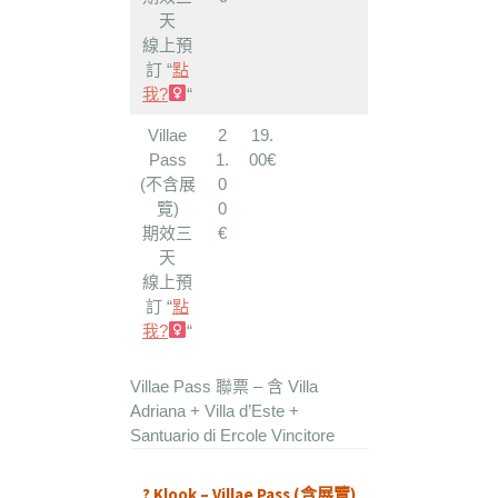
天
線上預
訂 “
點
我?‍
“
Villae
2
19.
Pass
1.
00€
(不含展
0
覽)
0
期效三
€
天
線上預
訂 “
點
我?‍
“
Villae Pass 聯票 – 含 Villa
Adriana + Villa d’Este +
Santuario di Ercole Vincitore
? Klook –
Villae Pass (含展覽)