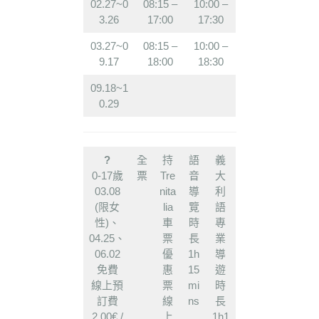
02.27~0
08:15 –
10:00 –
3.26
17:00
17:30
03.27~0
08:15 –
10:00 –
9.17
18:00
18:30
09.18~1
0.29
?
全
持
語
義
0-17歲
票
Tre
音
大
03.08
nita
導
利
(限女
lia
覽
語
性)、
車
時
專
04.25、
票
長
業
06.02
優
1h
導
免費
惠
15
遊
線上預
票
mi
時
訂費
線
ns
長
2.00€ /
上
1h1