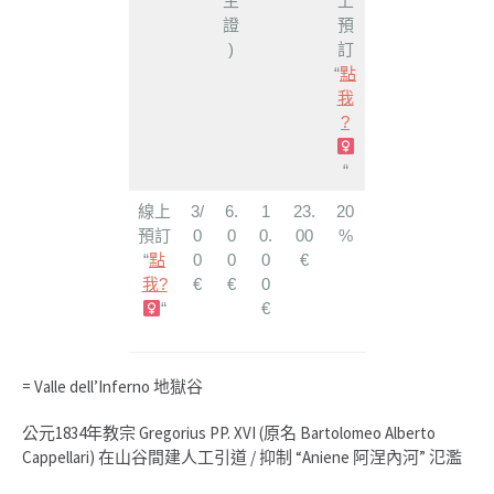
生
上
證
預
)
訂
“
點
我
?‍
“
線上
3/
6.
1
23.
20
預訂
0
0
0.
00
%
“
點
0
0
0
€
我?‍
€
€
0
“
€
= Valle dell’Inferno 地獄谷
公元1834年教宗 Gregorius PP. XVI (原名 Bartolomeo Alberto
Cappellari) 在山谷間建人工引道 / 抑制 “Aniene 阿涅內河” 氾濫