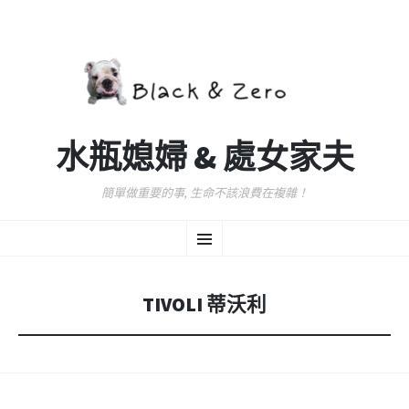
水瓶媳婦 & 處女家夫
簡單做重要的事, 生命不該浪費在複雜！
跳
選
至
主
要
單
內
TIVOLI 蒂沃利
容