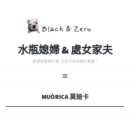
水瓶媳婦 & 處女家夫
簡單做重要的事, 生命不該浪費在複雜！
跳
選
至
主
要
單
內
MUÒRICA 莫迪卡
容