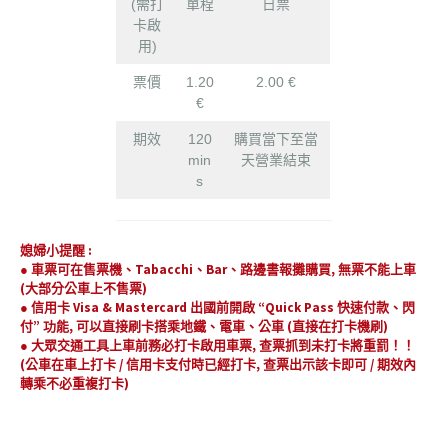
(需打
單程
日票
卡啟
用)
票價
1.20
2.00 €
€
期效
120
購買當下至當
min
天營業結束
s
媳婦小提醒 :
●
車票可在售票機、Tabacchi、Bar、路邊書報攤購買, 無票不能上車
(大部分公車上不售票)
●
信用卡 Visa & Mastercard 出國前開啟 “Quick Pass 快速付款、閃
付” 功能, 可以直接刷卡搭乘地鐵、電車、公車 (直接在打卡機刷)
● 大眾交通工具上車前務必打卡啟用車票, 查票抓到未打卡將重罰！！
(公車在車上打卡 / 信用卡支付時已經打卡, 查票出示該卡即可 / 期效內
轉乘不必重複打卡)