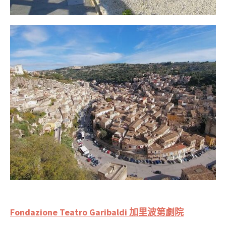
Fondazione Teatro Garibaldi 加里波第劇院