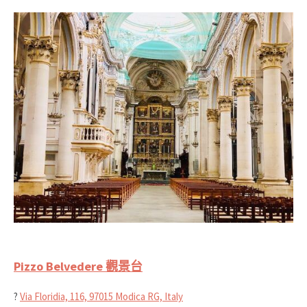
Pizzo Belvedere 觀景台
?
Via Floridia, 116, 97015 Modica RG, Italy