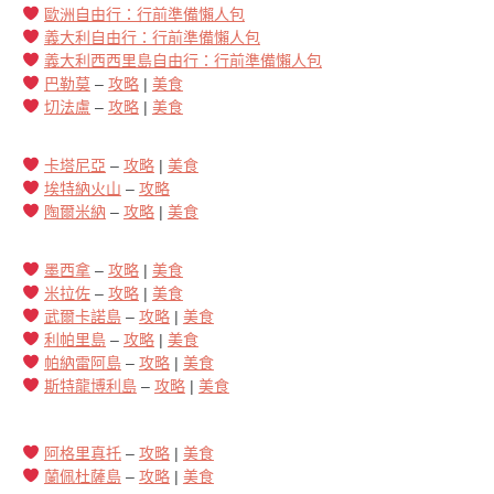
歐洲自由行：行前準備懶人包
義大利自由行：行前準備懶人包
義大利西西里島自由行：行前準備懶人包
巴勒莫
–
攻略
|
美食
切法盧
–
攻略
|
美食
卡塔尼亞
–
攻略
|
美食
埃特納火山
–
攻略
陶爾米納
–
攻略
|
美食
墨西拿
–
攻略
|
美食
米拉佐
–
攻略
|
美食
武爾卡諾島
–
攻略
|
美食
利帕里島
–
攻略
|
美食
帕納雷阿島
–
攻略
|
美食
斯特龍博利島
–
攻略
|
美食
阿格里真托
–
攻略
|
美食
蘭佩杜薩島
–
攻略
|
美食