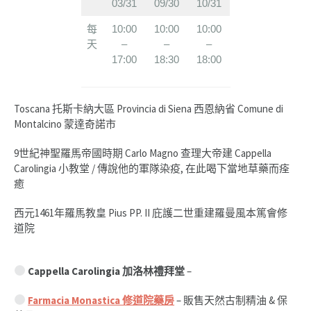
03/31
09/30
10/31
每
10:00
10:00
10:00
天
–
–
–
17:00
18:30
18:00
Toscana 托斯卡納大區 Provincia di Siena 西恩納省 Comune di
Montalcino 蒙達奇諾市
9世紀神聖羅馬帝國時期 Carlo Magno 查理大帝建 Cappella
Carolingia 小教堂 / 傳說他的軍隊染疫, 在此喝下當地草藥而痊
癒
西元1461年羅馬教皇 Pius PP. II 庇護二世重建羅曼風本篤會修
道院
Cappella Carolingia 加洛林禮拜堂
–
Farmacia Monastica 修道院藥房
– 販售天然古制精油 & 保