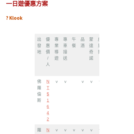
一日遊優惠方案
? Klook
出
優
專
專
午
品
蒙
皮
蒙
發
惠
業
車
餐
酒
達
恩
特
地
價
導
接
奇
扎
普
/
遊
送
諾
齊
人
亞
諾
佛
N
v
v
v
v
v
v
羅
T
倫
$
斯
1
6
4
2
羅
N
v
v
v
v
v
v
v