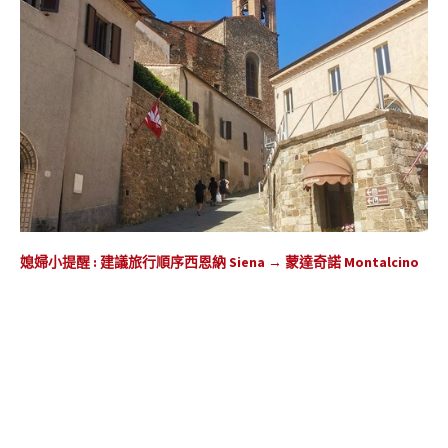
媳婦小提醒 : 建議旅行順序西恩納 Siena → 蒙達奇諾 Montalcino