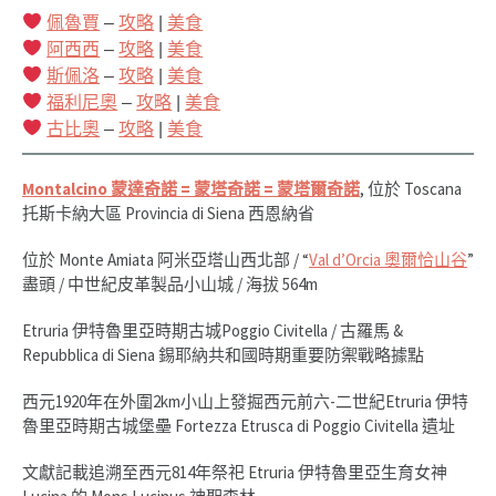
佩魯賈
–
攻略
|
美食
阿西西
–
攻略
|
美食
斯佩洛
–
攻略
|
美食
福利尼奧
–
攻略
|
美食
古比奧
–
攻略
|
美食
Montalcino
蒙達奇諾 = 蒙塔奇諾 = 蒙塔爾奇諾
, 位於 Toscana
托斯卡納大區 Provincia di Siena 西恩納省
位於 Monte Amiata 阿米亞塔山西北部 / “
Val d’Orcia 奧爾恰山谷
”
盡頭 / 中世紀皮革製品小山城 / 海拔 564m
Etruria 伊特魯里亞時期古城Poggio Civitella / 古羅馬 &
Repubblica di Siena 錫耶納共和國時期重要防禦戰略據點
西元1920年在外圍2km小山上發掘西元前六-二世紀Etruria 伊特
魯里亞時期古城堡壘 Fortezza Etrusca di Poggio Civitella 遺址
文獻記載追溯至西元814年祭祀 Etruria 伊特魯里亞生育女神