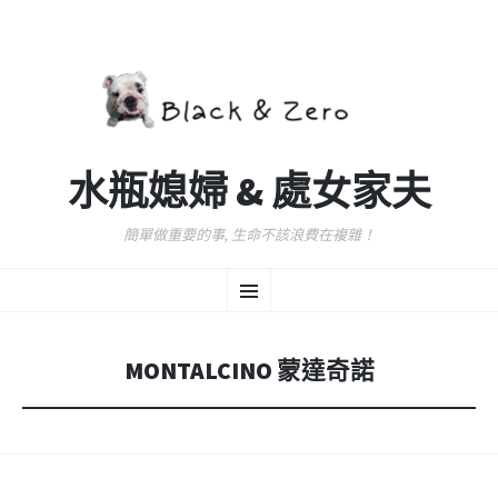
水瓶媳婦 & 處女家夫
簡單做重要的事, 生命不該浪費在複雜！
跳
選
至
主
要
單
內
MONTALCINO 蒙達奇諾
容