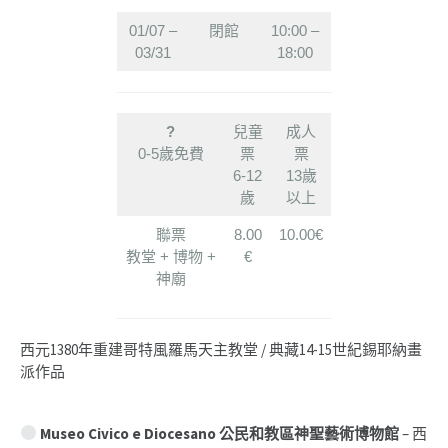
01/07 –
閉館
10:00 –
03/31
18:00
?
兒童
成人
0-5歲免費
票
票
6-12
13歲
歲
以上
聯票
8.00
10.00€
教堂 + 博物 +
€
神廟
西元1380年重建哥特風羅馬天主教堂 / 典藏14-15世紀錫耶納畫
派作品
Museo Civico e Diocesano
公民和教區神聖藝術博物館
– 西