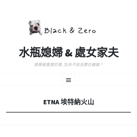
水瓶媳婦 & 處女家夫
簡單做重要的事, 生命不該浪費在複雜！
跳
選
至
主
要
單
內
ETNA 埃特納火山
容