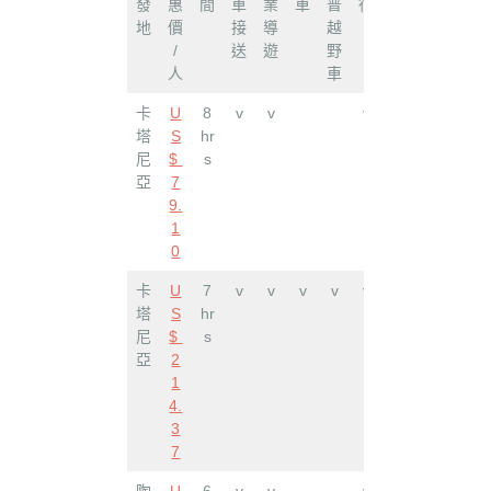
發
惠
間
車
業
車
普
行
地
價
接
導
越
/
送
遊
野
人
車
卡
U
8
v
v
v
塔
S
hr
尼
$
s
亞
7
9.
1
0
卡
U
7
v
v
v
v
v
塔
S
hr
尼
$
s
亞
2
1
4.
3
7
陶
U
6
v
v
v