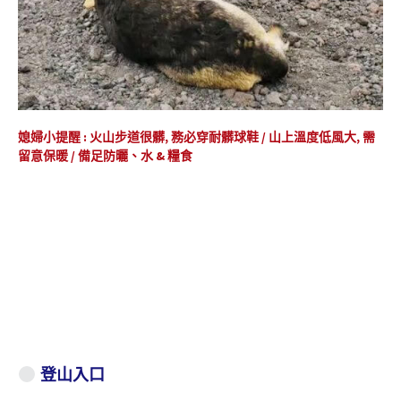
媳婦小提醒 : 火山步道很髒, 務必穿耐髒球鞋 / 山上溫度低風大, 需
留意保暖 / 備足防曬、水 & 糧食
登山入口