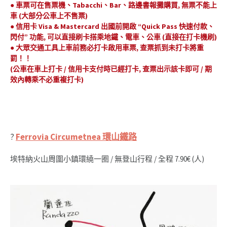
●
車票可在售票機、Tabacchi、Bar、路邊書報攤購買, 無票不能上
車 (大部分公車上不售票)
●
信用卡 Visa & Mastercard 出國前開啟 “Quick Pass 快速付款、
閃付” 功能, 可以直接刷卡搭乘地鐵、電車、公車 (直接在打卡機刷)
● 大眾交通工具上車前務必打卡啟用車票, 查票抓到未打卡將重
罰！！
(公車在車上打卡 / 信用卡支付時已經打卡, 查票出示該卡即可 / 期
效內轉乘不必重複打卡)
?
Ferrovia Circumetnea 環山鐵路
埃特納火山周圍小鎮環繞一圈 / 無登山行程 / 全程 7.90€ (人)