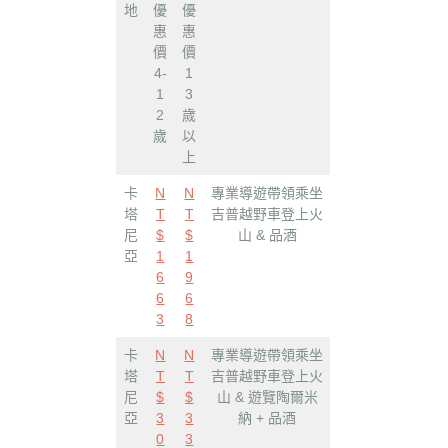
地
優
優
惠
惠
價
價
4-
1
1
3
2
歲
歲
以
上
卡
N
N
專業導遊帶領乘坐
塔
T
T
吉普越野車登上火
尼
$
$
山 & 品酒
亞
1
1
6
9
6
6
3
8
卡
N
N
專業導遊帶領乘坐
塔
T
T
吉普越野車登上火
尼
$
$
山 & 遊覽陶爾米
亞
3
3
納 + 品酒
0
3