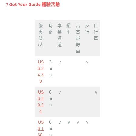
? Get Your Guide 體驗活動
優
時
專
纜
吉
步
自
惠
間
業
車
普
行
行
價
導
越
車
/人
遊
野
車
US
3
v
v
$ 3
hr
4.3
s
9
US
6
v
v
$ 8
hr
0.2
s
4
US
6
v
v
v
v
$ 1
hr
30.
s