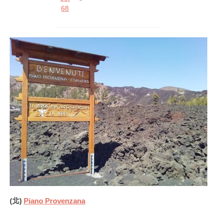
68
(北)
Piano Provenzana