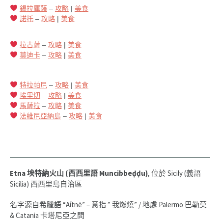
錫拉庫薩
–
攻略
|
美食
諾托
–
攻略
|
美食
拉古薩
–
攻略
|
美食
莫迪卡
–
攻略
|
美食
特拉帕尼
–
攻略
|
美食
埃里切
–
攻略
|
美食
馬薩拉
–
攻略
|
美食
法維尼亞納島
–
攻略
|
美食
Etna 埃特納火山 (西西里語 Muncibbeḍḍu)
, 位於 Sicily (義語
Sicilia) 西西里島自治區
名字源自希臘語 “Aítnē” – 意指 ” 我燃燒” / 地處 Palermo 巴勒莫
& Catania 卡塔尼亞之間