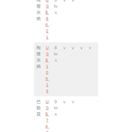
爾
S
hr
米
$
s
納
8
6.
2
1
陶
U
8
v
v
v
v
v
爾
S
hr
米
$
s
納
1
0
9.
1
9
巴
U
9
v
v
v
勒
S
hr
莫
$
s
7
4.