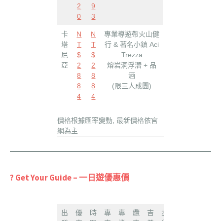
2
9
0
3
卡
N
N
專業導遊帶火山健
塔
T
T
行 & 著名小鎮 Aci
尼
$
$
Trezza
亞
2
2
熔岩洞浮潛 + 品
8
8
酒
8
8
(限三人成團)
4
4
價格根據匯率變動, 最新價格依官
網為主
? Get Your Guide – 一日遊優惠價
出
優
時
專
專
纜
吉
步