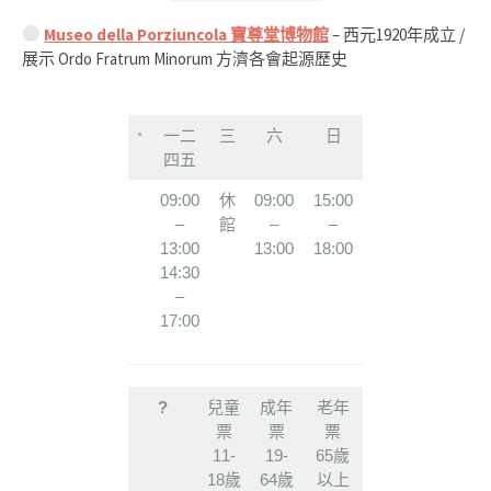
Museo della Porziuncola
寶尊堂博物館
– 西元1920年成立 /
展示 Ordo Fratrum Minorum 方濟各會起源歷史
一二
三
六
日
四五
09:00
休
09:00
15:00
–
館
–
–
13:00
13:00
18:00
14:30
–
17:00
?
兒童
成年
老年
票
票
票
11-
19-
65歲
18歲
64歲
以上