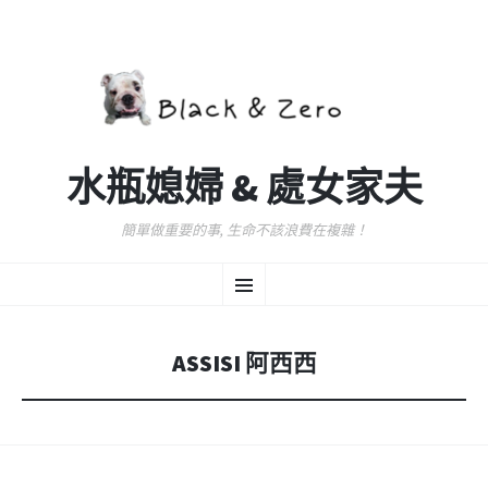
水瓶媳婦 & 處女家夫
簡單做重要的事, 生命不該浪費在複雜！
跳
選
至
主
要
單
內
ASSISI 阿西西
容