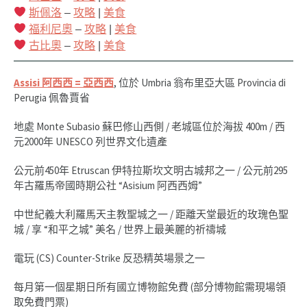
斯佩洛
–
攻略
|
美食
福利尼奧
–
攻略
|
美食
古比奧
–
攻略
|
美食
Assisi 阿西西 = 亞西西
, 位於 Umbria 翁布里亞大區 Provincia di
Perugia 佩魯賈省
地處 Monte Subasio 蘇巴修山西側 / 老城區位於海拔 400m / 西
元2000年 UNESCO 列世界文化遺產
公元前450年 Etruscan 伊特拉斯坎文明古城邦之一 / 公元前295
年古羅馬帝國時期公社 “Asisium 阿西西姆”
中世紀義大利羅馬天主教聖城之一 / 距離天堂最近的玫瑰色聖
城 / 享 “和平之城” 美名 / 世界上最美麗的祈禱城
電玩 (CS) Counter-Strike 反恐精英場景之一
每月第一個星期日所有國立博物館免費 (部分博物館需現場領
取免費門票)