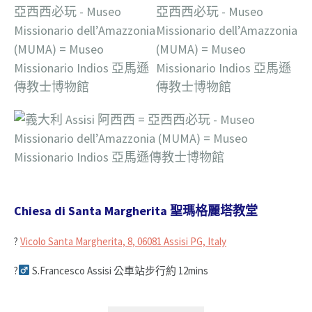
Chiesa di Santa Margherita 聖瑪格麗塔教堂
?
Vicolo Santa Margherita, 8, 06081 Assisi PG, Italy
?‍
S.Francesco Assisi 公車站步行約 12mins