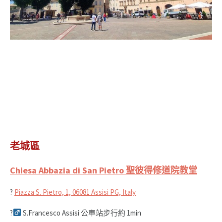
老城區
Chiesa Abbazia di San Pietro 聖彼得修道院教堂
?
Piazza S. Pietro, 1, 06081 Assisi PG, Italy
?‍
S.Francesco Assisi 公車站步行約 1min