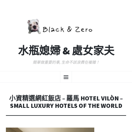
水瓶媳婦 & 處女家夫
簡單做重要的事, 生命不該浪費在複雜！
跳
選
至
主
要
單
內
小資精選網紅飯店 – 羅馬 HOTEL VILÒN –
容
SMALL LUXURY HOTELS OF THE WORLD