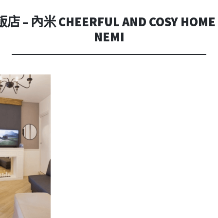
內
容
 內米 CHEERFUL AND COSY HOME I
NEMI