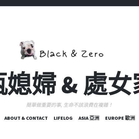
媳婦 & 處
簡單做重要的事, 生命不該浪費在複雜！
跳
ABOUT & CONTACT
LIFELOG
ASIA 亞洲
EUROPE 歐洲
至
主
要