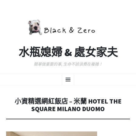
水瓶媳婦 & 處女家夫
簡單做重要的事, 生命不該浪費在複雜！
跳
選
至
主
要
單
內
小資精選網紅飯店 – 米蘭 HOTEL THE
容
SQUARE MILANO DUOMO