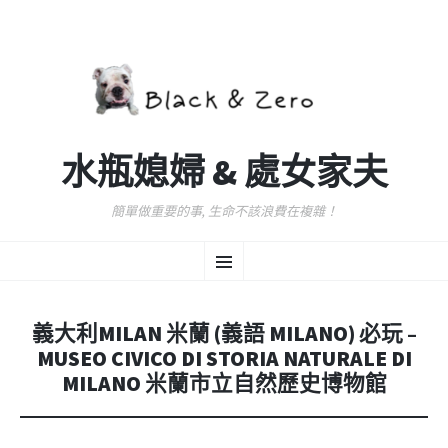
水瓶媳婦 & 處女家夫
簡單做重要的事, 生命不該浪費在複雜！
跳
選
至
主
要
單
內
義大利MILAN 米蘭 (義語 MILANO) 必玩 –
容
MUSEO CIVICO DI STORIA NATURALE DI
MILANO 米蘭市立自然歷史博物館