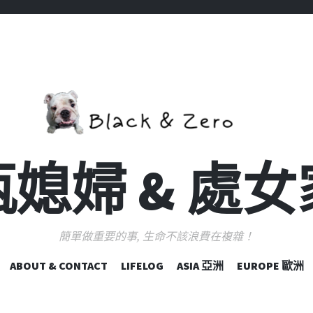
媳婦 & 處
簡單做重要的事, 生命不該浪費在複雜！
跳
ABOUT & CONTACT
LIFELOG
ASIA 亞洲
EUROPE 歐洲
至
主
要