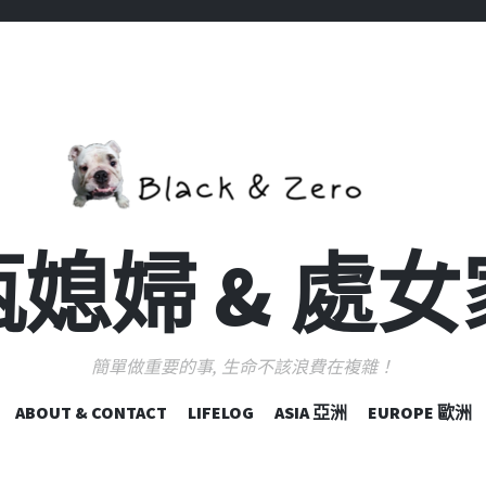
媳婦 & 處
簡單做重要的事, 生命不該浪費在複雜！
跳
ABOUT & CONTACT
LIFELOG
ASIA 亞洲
EUROPE 歐洲
至
主
要