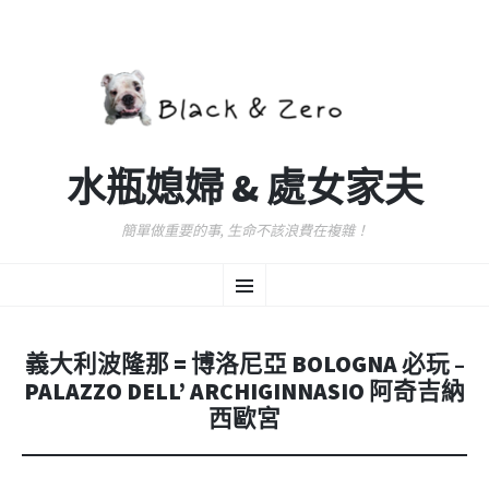
水瓶媳婦 & 處女家夫
簡單做重要的事, 生命不該浪費在複雜！
跳
選
至
主
要
單
內
義大利波隆那 = 博洛尼亞 BOLOGNA 必玩 –
容
PALAZZO DELL’ ARCHIGINNASIO 阿奇吉納
西歐宮