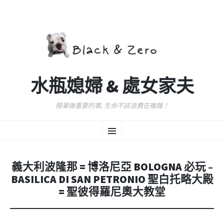
水瓶媳婦 & 處女家夫
簡單做重要的事, 生命不該浪費在複雜！
跳
選
至
主
要
單
內
義大利波隆那 = 博洛尼亞 BOLOGNA 必玩 –
容
BASILICA DI SAN PETRONIO 聖白托略大殿
= 聖彼得羅尼奧大教堂