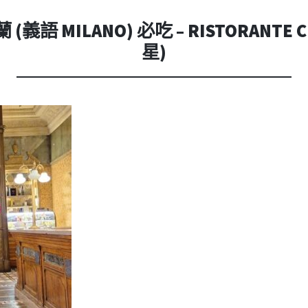
內
容
(義語 MILANO) 必吃 – RISTORANTE
星)