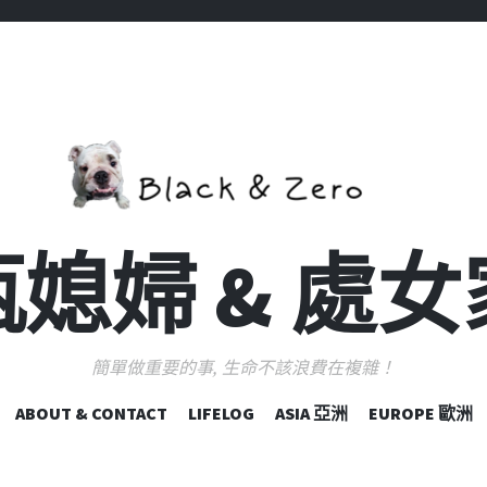
媳婦 & 處
簡單做重要的事, 生命不該浪費在複雜！
跳
ABOUT & CONTACT
LIFELOG
ASIA 亞洲
EUROPE 歐洲
至
主
要