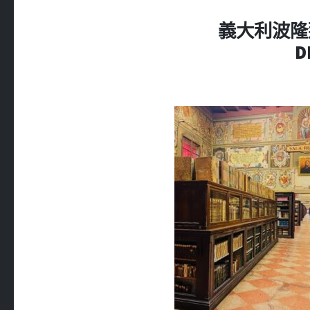
義大利波隆那 =
D