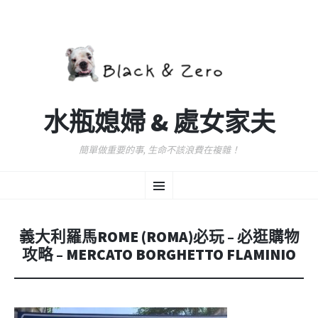
水瓶媳婦 & 處女家夫
簡單做重要的事, 生命不該浪費在複雜！
跳
選
至
主
要
單
內
義大利羅馬ROME (ROMA)必玩 – 必逛購物
容
攻略 – MERCATO BORGHETTO FLAMINIO