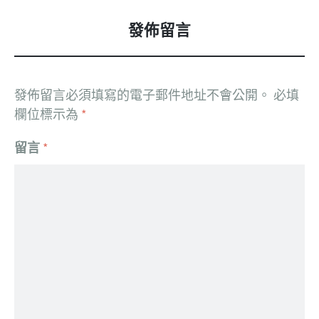
發佈留言
發佈留言必須填寫的電子郵件地址不會公開。
必填
欄位標示為
*
留言
*