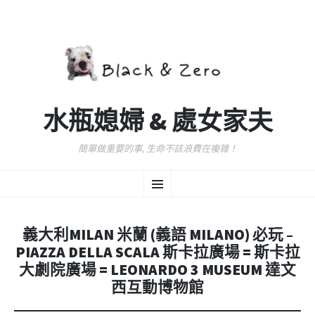
水瓶媳婦 & 處女家夫
簡單做重要的事, 生命不該浪費在複雜！
跳
選
至
主
要
單
內
義大利MILAN 米蘭 (義語 MILANO) 必玩 –
容
PIAZZA DELLA SCALA 斯卡拉廣場 = 斯卡拉
大劇院廣場 = LEONARDO 3 MUSEUM 達文
西互動博物館