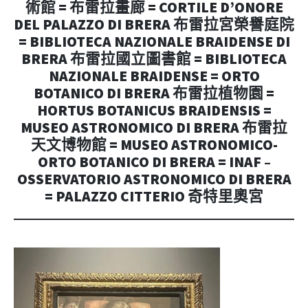
術館 = 布雷拉畫廊 = CORTILE D’ONORE
DEL PALAZZO DI BRERA 布雷拉宮榮譽庭院
= BIBLIOTECA NAZIONALE BRAIDENSE DI
BRERA 布雷拉國立圖書館 = BIBLIOTECA
NAZIONALE BRAIDENSE = ORTO
BOTANICO DI BRERA 布雷拉植物園 =
HORTUS BOTANICUS BRAIDENSIS =
MUSEO ASTRONOMICO DI BRERA 布雷拉
天文博物館 = MUSEO ASTRONOMICO-
ORTO BOTANICO DI BRERA = INAF –
OSSERVATORIO ASTRONOMICO DI BRERA
= PALAZZO CITTERIO 奇特里奧宮