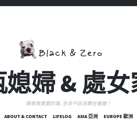
媳婦 & 處
簡單做重要的事, 生命不該浪費在複雜！
跳
ABOUT & CONTACT
LIFELOG
ASIA 亞洲
EUROPE 歐洲
至
主
要