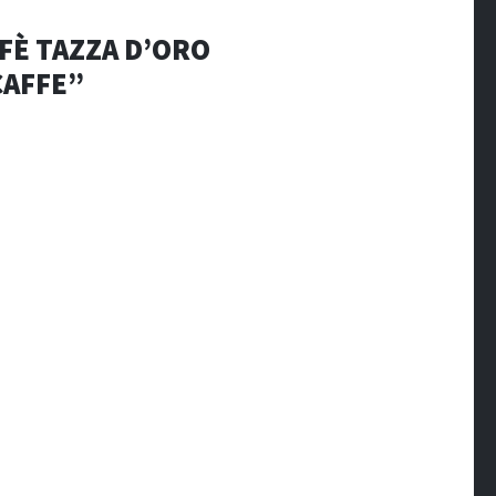
È TAZZA D’ORO
CAFFE”