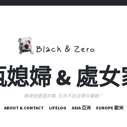
媳婦 & 處
簡單做重要的事, 生命不該浪費在複雜！
跳
ABOUT & CONTACT
LIFELOG
ASIA 亞洲
EUROPE 歐洲
至
主
要