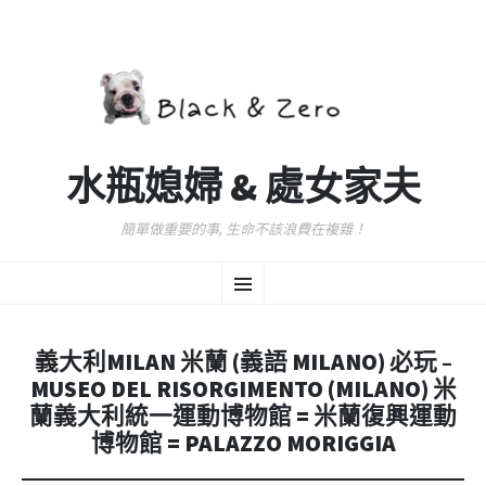
水瓶媳婦 & 處女家夫
簡單做重要的事, 生命不該浪費在複雜！
跳
選
至
主
要
單
內
義大利MILAN 米蘭 (義語 MILANO) 必玩 –
容
MUSEO DEL RISORGIMENTO (MILANO) 米
蘭義大利統一運動博物館 = 米蘭復興運動
博物館 = PALAZZO MORIGGIA