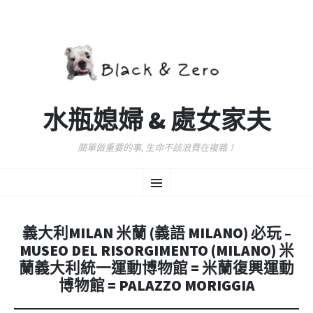
水瓶媳婦 & 處女家夫
簡單做重要的事, 生命不該浪費在複雜！
跳
選
至
主
要
單
內
義大利MILAN 米蘭 (義語 MILANO) 必玩 –
容
MUSEO DEL RISORGIMENTO (MILANO) 米
蘭義大利統一運動博物館 = 米蘭復興運動
博物館 = PALAZZO MORIGGIA