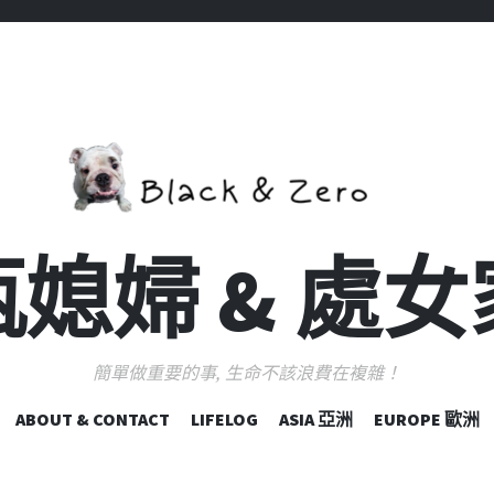
媳婦 & 處
簡單做重要的事, 生命不該浪費在複雜！
跳
ABOUT & CONTACT
LIFELOG
ASIA 亞洲
EUROPE 歐洲
至
主
要