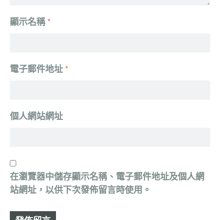
顯示名稱
*
電子郵件地址
*
個人網站網址
在
瀏覽器
中儲存顯示名稱、電子郵件地址及個人網
站網址，以供下次發佈留言時使用。