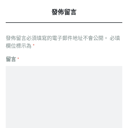
發佈留言
發佈留言必須填寫的電子郵件地址不會公開。
必填
欄位標示為
*
留言
*