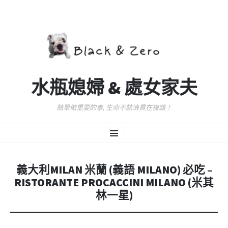
水瓶媳婦 & 處女家夫
簡單做重要的事, 生命不該浪費在複雜！
跳
選
至
主
要
單
內
義大利MILAN 米蘭 (義語 MILANO) 必吃 –
容
RISTORANTE PROCACCINI MILANO (米其
林一星)