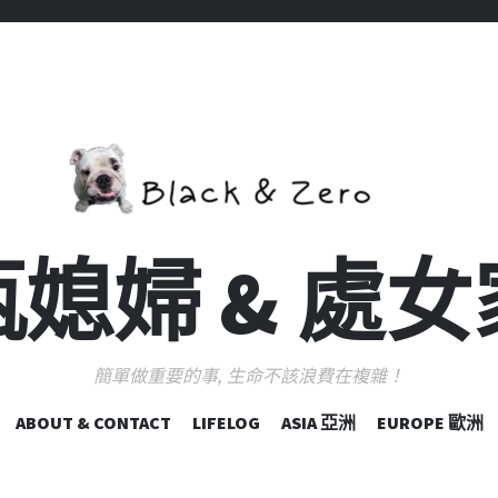
媳婦 & 處
簡單做重要的事, 生命不該浪費在複雜！
跳
ABOUT & CONTACT
LIFELOG
ASIA 亞洲
EUROPE 歐洲
至
主
要