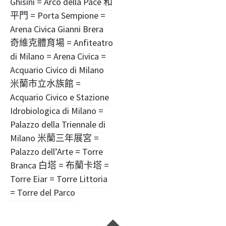
Ghisini = Arco della Pace 和
平門 = Porta Sempione =
Arena Civica Gianni Brera
奇維克體育場 = Anfiteatro
di Milano = Arena Civica =
Acquario Civico di Milano
米蘭市立水族館 =
Acquario Civico e Stazione
Idrobiologica di Milano =
Palazzo della Triennale di
Milano 米蘭三年展宮 =
Palazzo dell’Arte = Torre
Branca 白塔 = 布蘭卡塔 =
Torre Eiar = Torre Littoria
= Torre del Parco
小