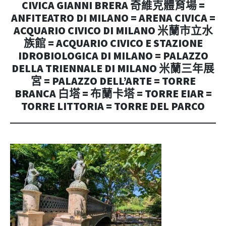
CIVICA GIANNI BRERA 奇維克體育場 =
ANFITEATRO DI MILANO = ARENA CIVICA =
ACQUARIO CIVICO DI MILANO 米蘭市立水
族館 = ACQUARIO CIVICO E STAZIONE
IDROBIOLOGICA DI MILANO = PALAZZO
DELLA TRIENNALE DI MILANO 米蘭三年展
宮 = PALAZZO DELL’ARTE = TORRE
BRANCA 白塔 = 布蘭卡塔 = TORRE EIAR =
TORRE LITTORIA = TORRE DEL PARCO