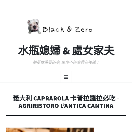
水瓶媳婦 & 處女家夫
簡單做重要的事, 生命不該浪費在複雜！
跳
選
至
主
要
單
內
義大利 CAPRAROLA 卡普拉羅拉必吃 –
容
AGRIRISTORO L’ANTICA CANTINA