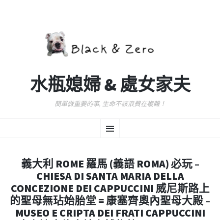
水瓶媳婦 & 處女家夫
簡單做重要的事, 生命不該浪費在複雜！
跳
選
至
主
要
單
內
義大利 ROME 羅馬 (義語 ROMA) 必玩 –
容
CHIESA DI SANTA MARIA DELLA
CONCEZIONE DEI CAPPUCCINI 威尼斯路上
的聖母無玷始胎堂 = 康塞齊奧內聖母大殿 –
MUSEO E CRIPTA DEI FRATI CAPPUCCINI