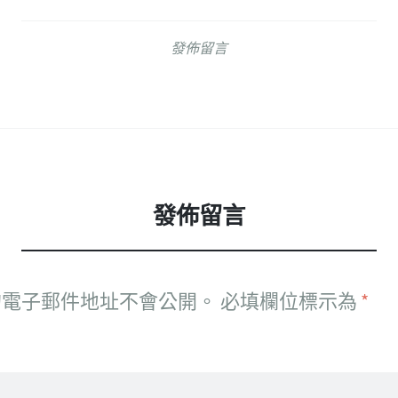
發佈留言
發佈留言
的電子郵件地址不會公開。
必填欄位標示為
*