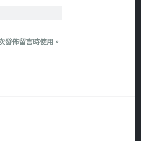
次發佈留言時使用。