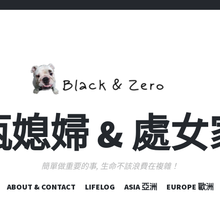
媳婦 & 處
簡單做重要的事, 生命不該浪費在複雜！
跳
ABOUT & CONTACT
LIFELOG
ASIA 亞洲
EUROPE 歐洲
至
主
要