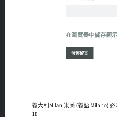
在
瀏覽器
中儲存顯
文
義大利Milan 米蘭 (義語 Milano) 必吃 –
18