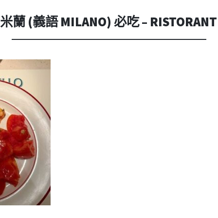
內
容
蘭 (義語 MILANO) 必吃 – RISTORANTE