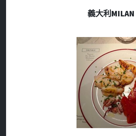
義大利MILAN 米