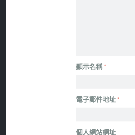
顯示名稱
*
電子郵件地址
*
個人網站網址