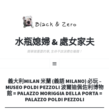
水瓶媳婦 & 處女家夫
簡單做重要的事, 生命不該浪費在複雜！
跳
選
至
主
要
單
內
義大利MILAN 米蘭 (義語 MILANO) 必玩 –
容
MUSEO POLDI PEZZOLI 波爾迪佩佐利博物
館 = PALAZZO MORIGGIA DELLA PORTA =
PALAZZO POLDI PEZZOLI