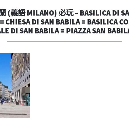
內
容
(義語 MILANO) 必玩 – BASILICA DI S
HIESA DI SAN BABILA = BASILICA C
LE DI SAN BABILA = PIAZZA SAN B