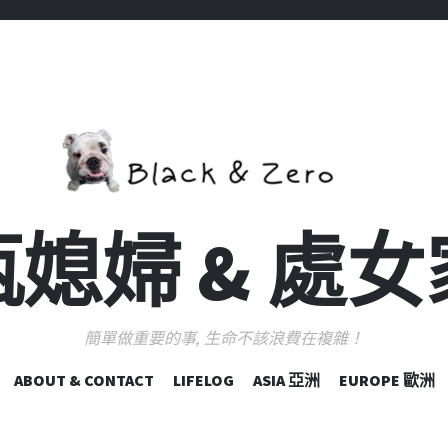
媳婦 & 處
簡單做重要的事, 生命不該浪費在複雜！
跳
ABOUT & CONTACT
LIFELOG
ASIA 亞洲
EUROPE 歐洲
至
主
要