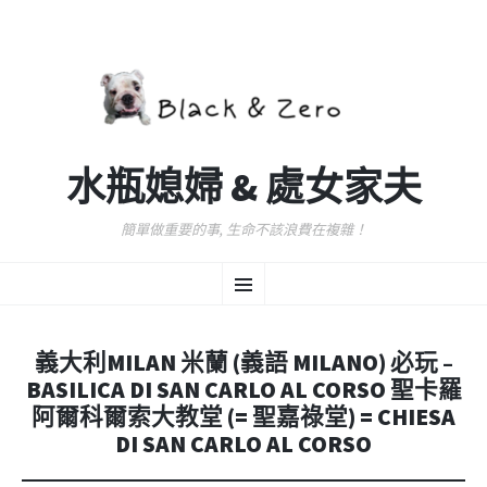
水瓶媳婦 & 處女家夫
簡單做重要的事, 生命不該浪費在複雜！
跳
選
至
主
要
單
內
義大利MILAN 米蘭 (義語 MILANO) 必玩 –
容
BASILICA DI SAN CARLO AL CORSO 聖卡羅
阿爾科爾索大教堂 (= 聖嘉祿堂) = CHIESA
DI SAN CARLO AL CORSO