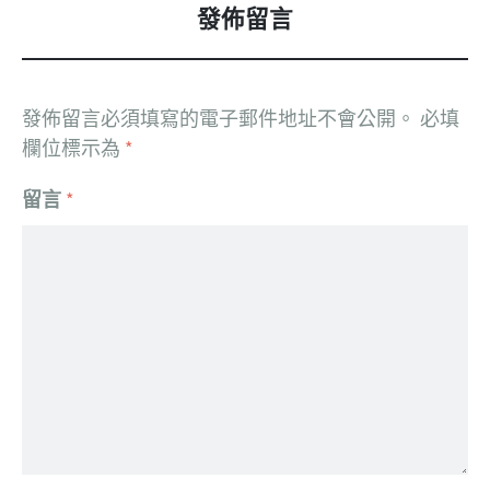
發佈留言
發佈留言必須填寫的電子郵件地址不會公開。
必填
欄位標示為
*
留言
*