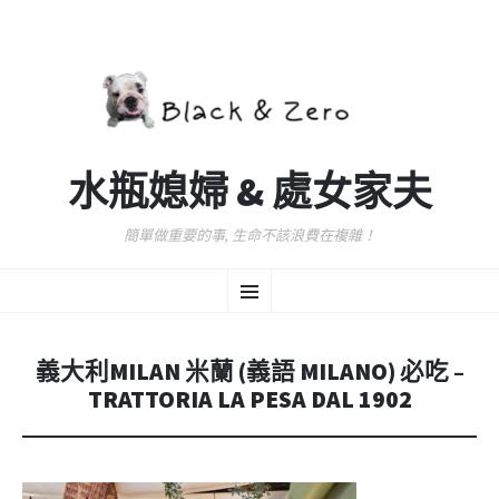
水瓶媳婦 & 處女家夫
簡單做重要的事, 生命不該浪費在複雜！
跳
選
至
主
要
單
內
義大利MILAN 米蘭 (義語 MILANO) 必吃 –
容
TRATTORIA LA PESA DAL 1902