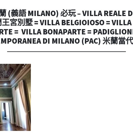
內
容
(義語 MILANO) 必玩 – VILLA REALE 
宮別墅 = VILLA BELGIOIOSO = VILLA 
TE = VILLA BONAPARTE = PADIGLION
EMPORANEA DI MILANO (PAC) 米蘭