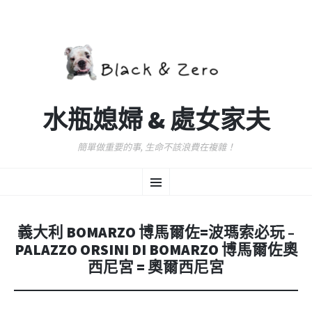
水瓶媳婦 & 處女家夫
簡單做重要的事, 生命不該浪費在複雜！
跳
選
至
主
要
單
內
義大利 BOMARZO 博馬爾佐=波瑪索必玩 –
容
PALAZZO ORSINI DI BOMARZO 博馬爾佐奧
西尼宮 = 奧爾西尼宮