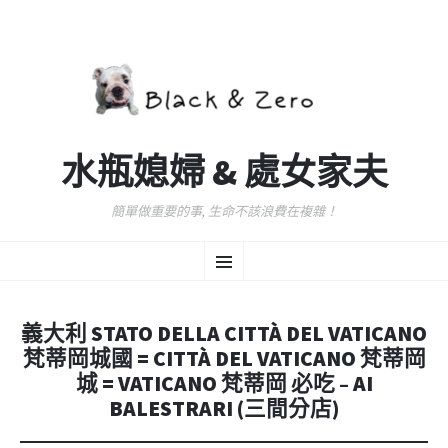
水瓶媳婦 & 處女家夫
簡單做重要的事, 生命不該浪費在複雜！
跳
選
至
主
要
單
內
義大利 STATO DELLA CITTÀ DEL VATICANO
容
梵蒂岡城國 = CITTÀ DEL VATICANO 梵蒂岡
城 = VATICANO 梵蒂岡 必吃 – AI
BALESTRARI (三間分店)