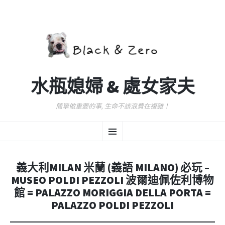
水瓶媳婦 & 處女家夫
簡單做重要的事, 生命不該浪費在複雜！
跳
選
至
主
要
單
內
義大利MILAN 米蘭 (義語 MILANO) 必玩 –
容
MUSEO POLDI PEZZOLI 波爾迪佩佐利博物
館 = PALAZZO MORIGGIA DELLA PORTA =
PALAZZO POLDI PEZZOLI