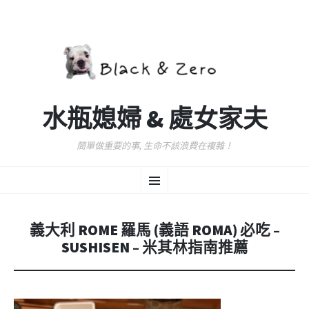
水瓶媳婦 & 處女家夫
簡單做重要的事, 生命不該浪費在複雜！
跳
選
至
主
要
單
內
義大利 ROME 羅馬 (義語 ROMA) 必吃 –
容
SUSHISEN – 米其林指南推薦