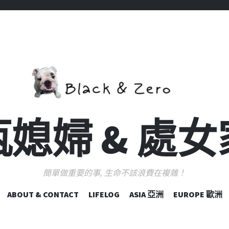
媳婦 & 處
簡單做重要的事, 生命不該浪費在複雜！
跳
ABOUT & CONTACT
LIFELOG
ASIA 亞洲
EUROPE 歐洲
至
主
要