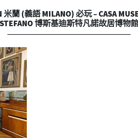
內
容
米蘭 (義語 MILANO) 必玩 – CASA MUSEO
STEFANO 博斯基迪斯特凡諾故居博物