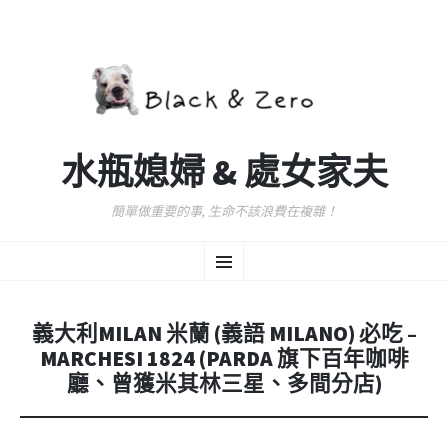
水瓶媳婦 & 處女家夫
簡單做重要的事, 生命不該浪費在複雜！
跳
選
至
主
要
單
內
義大利MILAN 米蘭 (義語 MILANO) 必吃 –
容
MARCHESI 1824 (PARDA 旗下百年咖啡
廳、曾獲米其林三星、多間分店)