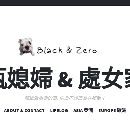
媳婦 & 處
簡單做重要的事, 生命不該浪費在複雜！
跳
ABOUT & CONTACT
LIFELOG
ASIA 亞洲
EUROPE 歐洲
至
主
要