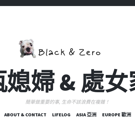
媳婦 & 處
簡單做重要的事, 生命不該浪費在複雜！
跳
ABOUT & CONTACT
LIFELOG
ASIA 亞洲
EUROPE 歐洲
至
主
要