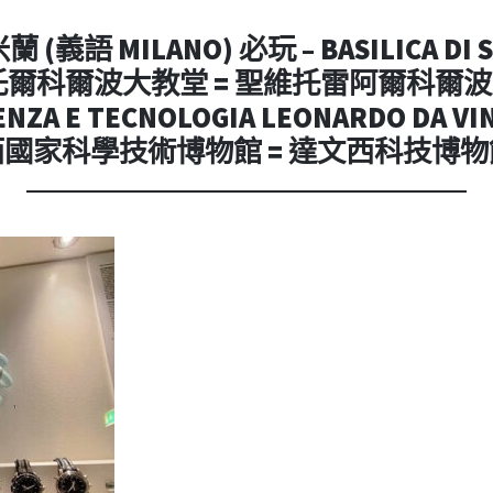
內
容
(義語 MILANO) 必玩 – BASILICA DI S
維托爾科爾波大教堂 = 聖維托雷阿爾科爾波聖殿
IENZA E TECNOLOGIA LEONARDO DA
西國家科學技術博物館 = 達文西科技博物